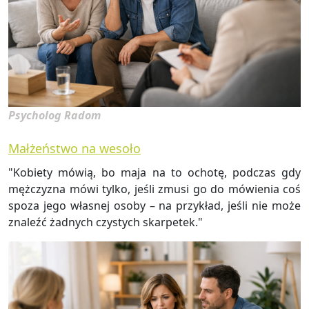
Psycholog Radom
Małżeństwo na wesoło
"Ko­bie­ty mówią, bo maja na to ocho­tę, pod­czas gdy
męż­czy­zna mówi tylko, jeśli zmusi go do mó­wie­nia coś
spoza jego wła­snej osoby – na przy­kład, jeśli nie może
zna­leźć żad­nych czy­stych skar­pe­tek."