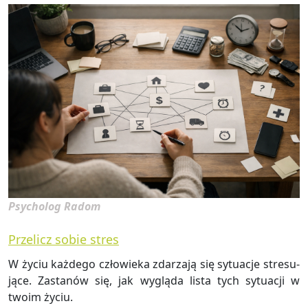
Psycholog Radom
Przelicz sobie stres
W życiu każ­de­go czło­wie­ka zda­rza­ją się sy­tu­acje stre­su­
ją­ce. Za­sta­nów się, jak wy­glą­da lista tych sy­tu­acji w
twoim życiu.