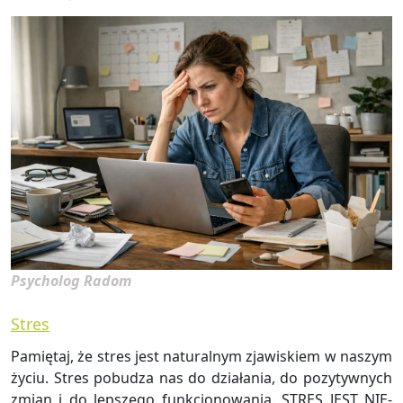
Psycholog Radom
Stres
Pa­mię­taj, że stres jest na­tu­ral­nym zja­wi­skiem w na­szym
życiu. Stres po­bu­dza nas do dzia­ła­nia, do po­zy­tyw­nych
zmian i do lep­sze­go funk­cjo­no­wa­nia. STRES JEST NIE­