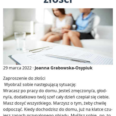
29 marca 2022 ·
Joanna Grabowska-Osypiuk
Za­pro­sze­nie do zło­ści
Wy­obraź sobie na­stę­pu­ją­cą sy­tu­ację:
Wra­casz po pracy do domu. Je­steś zmę­czo­ny/a, głod­
ny/a, do­dat­ko­wo twój szef cały dzień cze­piał się cie­bie.
Masz dosyć wszyst­kie­go. Ma­rzysz o tym, żeby chwi­lę
od­po­cząć. Kiedy do­cho­dzisz do domu, już na klat­ce czu­
jesz za­pach przy­pa­lo­ne­go obia­du. My­ślisz sobie „no, to