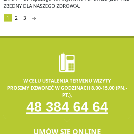
ZBĘD­NY DLA NA­SZE­GO ZDRO­WIA.
1
2
3
→
W CELU USTALENIA TERMINU WIZYTY
PROSIMY DZWONIĆ W GODZINACH 8.00-15.00 (PN.-
PT.),
48 384 64 64
UMÓW SIĘ ONLINE