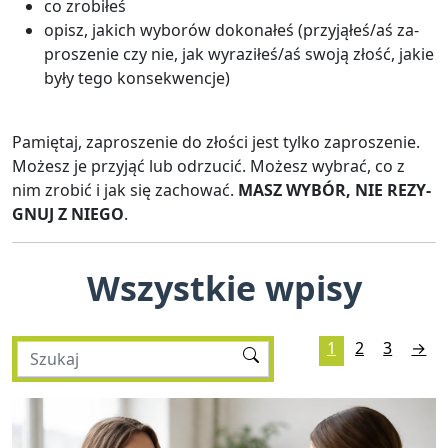
co zro­bi­łeś
opisz, ja­kich wy­bo­rów do­ko­na­łeś (przy­ją­łeś/aś za­
pro­sze­nie czy nie, jak wy­ra­zi­łeś/aś swoją złość, jakie
były tego kon­se­kwen­cje)
Pa­mię­taj, za­pro­sze­nie do zło­ści jest tylko za­pro­sze­nie.
Mo­żesz je przy­jąć lub od­rzu­cić. Mo­żesz wy­brać, co z
nim zro­bić i jak się za­cho­wać.
MASZ WYBÓR, NIE RE­ZY­
GNUJ Z NIEGO
.
Wszystkie wpisy
1
2
3
→