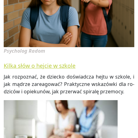
Psycholog Radom
Kilka słów o hejcie w szkole
Jak roz­po­znać, że dziec­ko do­świad­cza hejtu w szko­le, i
jak mą­drze za­re­ago­wać? Prak­tycz­ne wska­zów­ki dla ro­
dzi­ców i opie­ku­nów, jak prze­rwać spi­ra­lę prze­mo­cy.