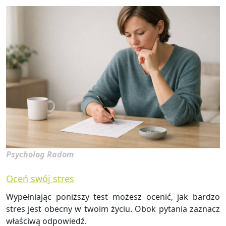
Psycholog Radom
Oceń swój stres
Wy­peł­nia­jąc po­niż­szy test mo­żesz oce­nić, jak bar­dzo
stres jest obec­ny w twoim życiu. Obok py­ta­nia za­znacz
wła­ści­wą od­po­wiedź.