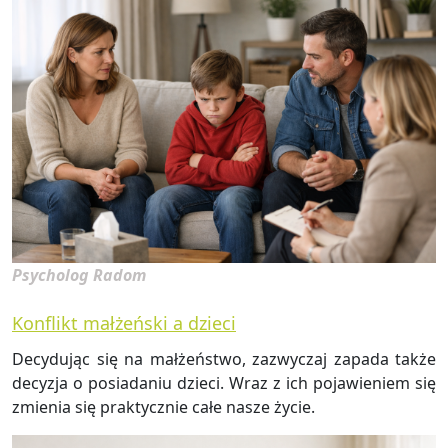
Psycholog Radom
Konflikt małżeński a dzieci
De­cy­du­jąc się na mał­żeń­stwo, za­zwy­czaj za­pa­da także
de­cy­zja o po­sia­da­niu dzie­ci. Wraz z ich po­ja­wie­niem się
zmie­nia się prak­tycz­nie całe nasze życie.