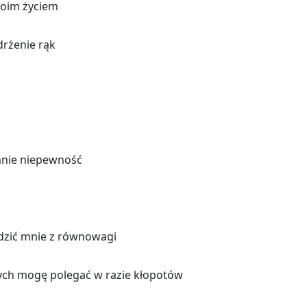
woim ży­ciem
drże­nie rąk
 mnie nie­pew­ność
­dzić mnie z rów­no­wa­gi
ych mogę po­le­gać w razie kło­po­tów