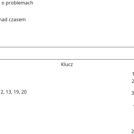
ia o pro­ble­mach
ć nad cza­sem
Klucz
2
12, 13, 19, 20
3
2