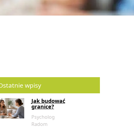
Jak budować
granice?
Psycholog
Radom
Ostatnie wpisy
Kilka słów o
hejcie w szkole
Psycholog
Radom
Czy