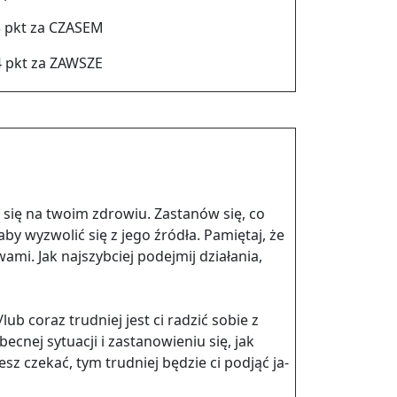
 pkt za CZA­SEM
4 pkt za ZA­WSZE
ja się na twoim zdro­wiu. Za­sta­nów się, co
aby wy­zwo­lić się z jego źró­dła. Pa­mię­taj, że
­mi. Jak naj­szyb­ciej po­dej­mij dzia­ła­nia,
/lub coraz trud­niej jest ci ra­dzić sobie z
ec­nej sy­tu­acji i za­sta­no­wie­niu się, jak
ziesz cze­kać, tym trud­niej bę­dzie ci pod­jąć ja­