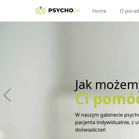
Home
O porad
Jak możem
Ci pomó
Wiemy, że nawet najmniej
dlatego dokładnie analizu