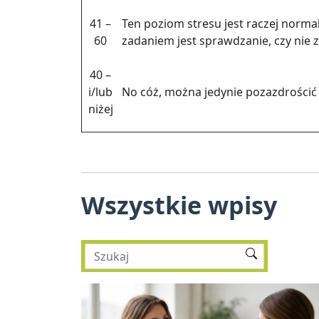
41 –
Ten po­ziom stre­su jest ra­czej nor­ma
60
za­da­niem jest spraw­dza­nie, czy nie 
40 –
i/lub
No cóż, można je­dy­nie po­zaz­dro­ścić 
niżej
Wszystkie wpisy