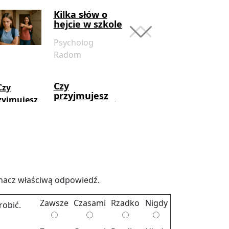
przyjmujesz
zaproszenie do
złości
Psycholog
Radom
Małżeństwo
na wesoło
Psycholog
Radom
Test zgodności
małżeńskiej
znacz wła­ści­wą od­po­wiedź.
Psycholog
Za­wsze
Cza­sa­mi
Rzad­ko
Nigdy
o­bić.
Radom