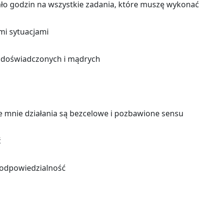
 go­dzin na wszyst­kie za­da­nia, które muszę wy­ko­nać
i sy­tu­acja­mi
 do­świad­czo­nych i mą­drych
 mnie dzia­ła­nia są bez­ce­lo­we i po­zba­wio­ne sensu
ć
od­po­wie­dzial­ność