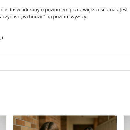
l­nie do­świad­cza­nym po­zio­mem przez więk­szość z nas. Jeśli
za­czy­nasz „wcho­dzić” na po­ziom wyż­szy.
;)