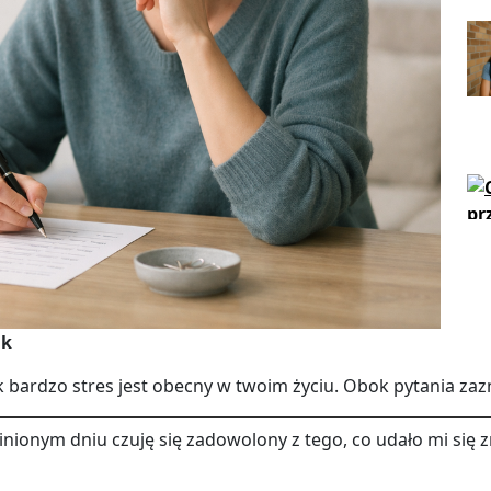
uk
jak bar­dzo stres jest obec­ny w twoim życiu. Obok py­ta­nia za­
­nio­nym dniu czuję się za­do­wo­lo­ny z tego, co udało mi się zr