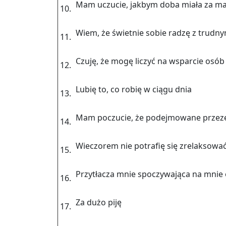
Mam uczu­cie, jak­bym doba miała za mało
10.
Wiem, że świet­nie sobie radzę z trud­ny­m
11.
Czuję, że mogę li­czyć na wspar­cie osób
12.
Lubię to, co robię w ciągu dnia
13.
Mam po­czu­cie, że po­dej­mo­wa­ne prze­ze
14.
Wie­czo­rem nie po­tra­fię się zre­lak­so­wa
15.
Przy­tła­cza mnie spo­czy­wa­ją­ca na mnie 
16.
Za dużo piję
17.