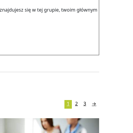
 znaj­du­jesz się w tej gru­pie, twoim głów­nym
1
2
3
→