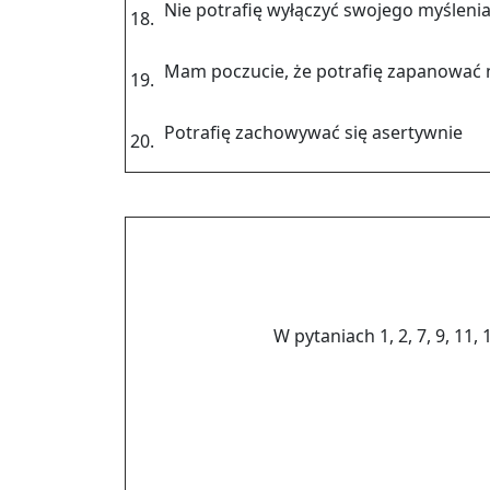
Nie po­tra­fię wy­łą­czyć swo­je­go my­śle­n
18.
Mam po­czu­cie, że po­tra­fię za­pa­no­wa
19.
Po­tra­fię za­cho­wy­wać się aser­tyw­nie
20.
W py­ta­niach 1, 2, 7, 9, 11, 