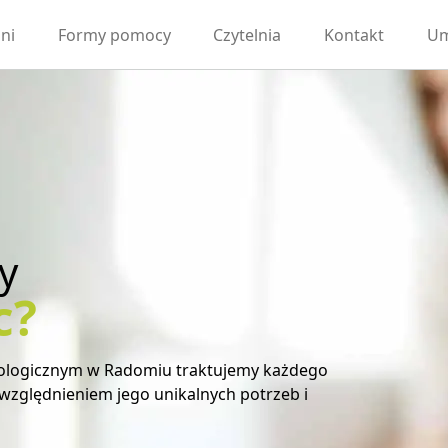
ni
Formy pomocy
Czytelnia
Kontakt
Um
y
c?
sze symptomy mogą mieć głębokie korzenie i
jemy przyczyny problemów naszych pacjentów.