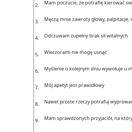
Mam po­czu­cie, że po­tra­fię kie­ro­wać s
2.
Męczą mnie za­wro­ty głowy, pal­pi­ta­cje, 
3.
Od­czu­wam zu­peł­ny brak sił wi­tal­nych
4.
Wie­czo­ra­mi nie mogę usnąć
5.
My­śle­nie o ko­lej­nym dniu wy­wo­łu­je u
6.
Mój ape­tyt jest pra­wi­dło­wy
7.
Nawet pro­ste rze­czy po­tra­fią wy­pro­wa
8.
Mam spraw­dzo­nych przy­ja­ciół, na któ­r
9.