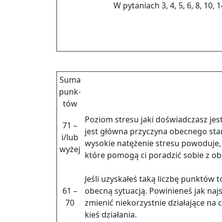
W py­ta­niach 3, 4, 5, 6, 8, 10, 
Suma
punk­
tów
Po­ziom stre­su jaki do­świad­czasz jest
71 –
jest głów­na przy­czy­na obec­ne­go stany
i/lub
wy­so­kie na­tę­że­nie stre­su po­wo­du­je
wyżej
które po­mo­gą ci po­ra­dzić sobie z obe
Jeśli uzy­ska­łeś taką licz­bę punk­tów 
61 –
obec­ną sy­tu­acją. Po­wi­nie­neś jak naj­s
70
zmie­nić nie­ko­rzyst­nie dzia­ła­ją­ce na 
kieś dzia­ła­nia.