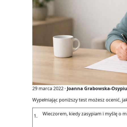
29 marca 2022 ·
Joanna Grabowska-Osypi
Wy­peł­nia­jąc po­niż­szy test mo­żesz oce­nić, 
Wie­czo­rem, kiedy za­sy­piam i myślę o mi
1.