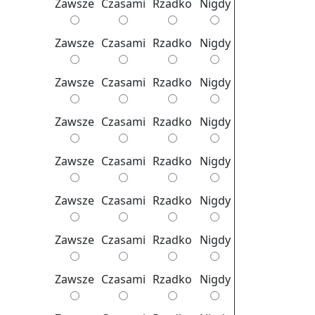
Za­wsze
Cza­sa­mi
Rzad­ko
Nigdy
Konflikt
małżeński a
Za­wsze
Cza­sa­mi
Rzad­ko
Nigdy
dzieci
Psycholog
Za­wsze
Cza­sa­mi
Rzad­ko
Nigdy
Radom
Za­wsze
Cza­sa­mi
Rzad­ko
Nigdy
Opanowanie
stresu -
Za­wsze
Cza­sa­mi
Rzad­ko
Nigdy
praktyczne
ćwiczenia
Za­wsze
Cza­sa­mi
Rzad­ko
Nigdy
Psycholog
Radom
Za­wsze
Cza­sa­mi
Rzad­ko
Nigdy
Za­wsze
Cza­sa­mi
Rzad­ko
Nigdy
Jak radzić
sobie ze
stresem -