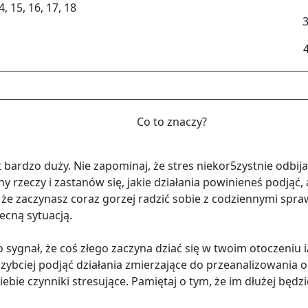
14, 15, 16, 17, 18
3
Co to zna­czy?
 bar­dzo duży. Nie za­po­mi­naj, że stres nie­kor5zyst­nie od­bi­
 rze­czy i za­sta­nów się, jakie dzia­ła­nia po­wi­nie­neś pod­jąć, 
, że za­czy­nasz coraz go­rzej ra­dzić sobie z co­dzien­ny­mi spra­wa
c­ną sy­tu­acją.
to sy­gnał, że coś złego za­czy­na dziać się w twoim oto­cze­niu i
zyb­ciej pod­jąć dzia­ła­nia zmie­rza­ją­ce do prze­ana­li­zo­wa­nia ob
cie­bie czyn­ni­ki stre­su­ją­ce. Pa­mię­taj o tym, że im dłu­żej bę­d