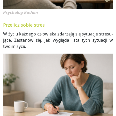
Psycholog Radom
Przelicz sobie stres
W życiu każ­de­go czło­wie­ka zda­rza­ją się sy­tu­acje stre­su­
ją­ce. Za­sta­nów się, jak wy­glą­da lista tych sy­tu­acji w
twoim życiu.