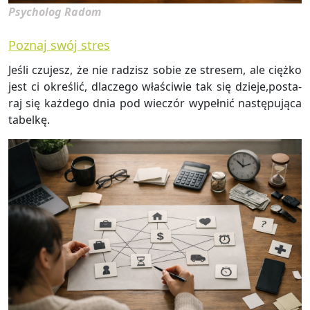
Psycholog Radom
Poznaj swój stres
Jeśli czu­jesz, że nie ra­dzisz sobie ze stre­sem, ale cięż­ko
jest ci okre­ślić, dla­cze­go wła­ści­wie tak się dzie­je,po­sta­
raj się każ­de­go dnia pod wie­czór wy­peł­nić na­stę­pu­ją­ca
ta­bel­kę.