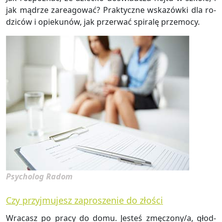
jak mą­drze za­re­ago­wać? Prak­tycz­ne wska­zów­ki dla ro­
dzi­ców i opie­ku­nów, jak prze­rwać spi­ra­lę prze­mo­cy.
Psycholog Radom
Czy przyjmujesz zaproszenie do złości
Wra­casz po pracy do domu. Je­steś zmę­czo­ny/a, głod­