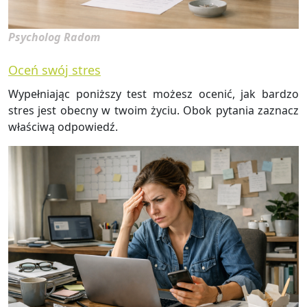
Psycholog Radom
Oceń swój stres
Wy­peł­nia­jąc po­niż­szy test mo­żesz oce­nić, jak bar­dzo
stres jest obec­ny w twoim życiu. Obok py­ta­nia za­znacz
wła­ści­wą od­po­wiedź.