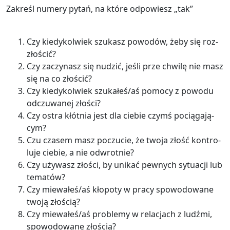
Za­kreśl nu­me­ry pytań, na które od­po­wiesz „tak”
Czy kie­dy­kol­wiek szu­kasz po­wo­dów, żeby się roz­
zło­ścić?
Czy za­czy­nasz się nu­dzić, jeśli prze chwi­lę nie masz
się na co zło­ścić?
Czy kie­dy­kol­wiek szu­ka­łeś/aś po­mo­cy z po­wo­du
od­czu­wa­nej zło­ści?
Czy ostra kłót­nia jest dla cie­bie czymś po­cią­ga­ją­
cym?
Czu cza­sem masz po­czu­cie, że twoja złość kon­tro­
lu­je cie­bie, a nie od­wrot­nie?
Czy uży­wasz zło­ści, by uni­kać pew­nych sy­tu­acji lub
te­ma­tów?
Czy mie­wa­łeś/aś kło­po­ty w pracy spo­wo­do­wa­ne
twoją zło­ścią?
Czy mie­wa­łeś/aś pro­ble­my w re­la­cjach z ludź­mi,
spo­wo­do­wa­ne zło­ścią?