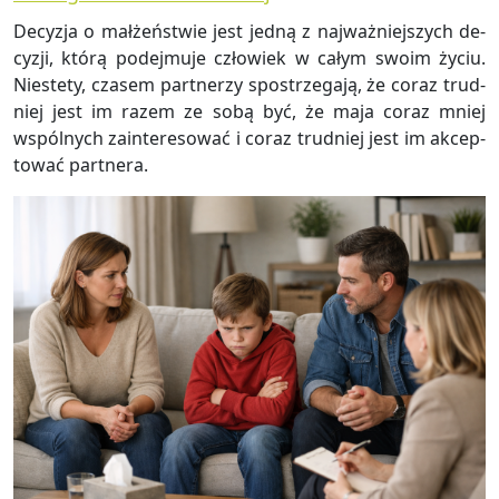
De­cy­zja o mał­żeń­stwie jest jedną z naj­waż­niej­szych de­
cy­zji, którą po­dej­mu­je czło­wiek w całym swoim życiu.
Nie­ste­ty, cza­sem part­ne­rzy spo­strze­ga­ją, że coraz trud­
niej jest im razem ze sobą być, że maja coraz mniej
wspól­nych za­in­te­re­so­wać i coraz trud­niej jest im ak­cep­
to­wać part­ne­ra.