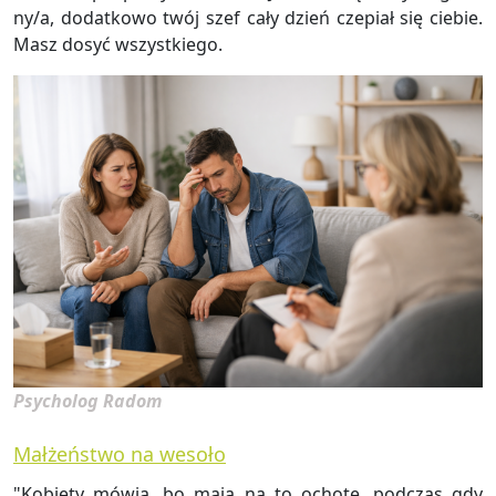
ny/a, do­dat­ko­wo twój szef cały dzień cze­piał się cie­bie.
Masz dosyć wszyst­kie­go.
Psycholog Radom
Małżeństwo na wesoło
"Ko­bie­ty mówią, bo maja na to ocho­tę, pod­czas gdy