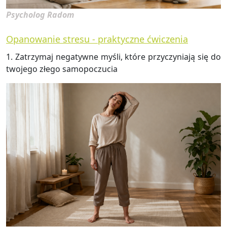
Psycholog Radom
Opanowanie stresu - praktyczne ćwiczenia
1. Za­trzy­maj ne­ga­tyw­ne myśli, które przy­czy­nia­ją się do
two­je­go złego sa­mo­po­czu­cia