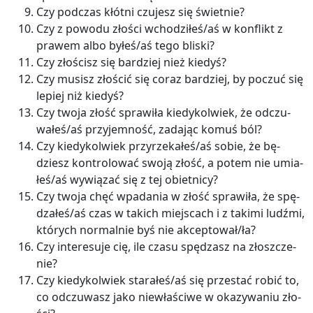
Czy pod­czas kłót­ni czu­jesz się świet­nie?
Czy z po­wo­du zło­ści wcho­dzi­łeś/aś w kon­flikt z
pra­wem albo byłeś/aś tego bli­ski?
Czy zło­ścisz się bar­dziej nież kie­dyś?
Czy mu­sisz zło­ścić się coraz bar­dziej, by po­czuć się
le­piej niż kie­dyś?
Czy twoja złość spra­wi­ła kie­dy­kol­wiek, że od­czu­
wa­łeś/aś przy­jem­ność, za­da­jąc komuś ból?
Czy kie­dy­kol­wiek przy­rze­ka­łeś/aś sobie, że bę­
dziesz kon­tro­lo­wać swoją złość, a potem nie umia­
łeś/aś wy­wią­zać się z tej obiet­ni­cy?
Czy twoja chęć wpa­da­nia w złość spra­wi­ła, że spę­
dza­łeś/aś czas w ta­kich miej­scach i z ta­ki­mi ludź­mi,
któ­rych nor­mal­nie byś nie ak­cep­to­wał/ła?
Czy in­te­re­su­je cię, ile czasu spę­dzasz na złosz­cze­
nie?
Czy kie­dy­kol­wiek sta­ra­łeś/aś się prze­stać robić to,
co od­czu­wasz jako nie­wła­ści­we w oka­zy­wa­niu zło­