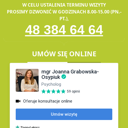
W CELU USTALENIA TERMINU WIZYTY
PROSIMY DZWONIĆ W GODZINACH 8.00-15.00 (PN.-
PT.),
48 384 64 64
UMÓW SIĘ ONLINE