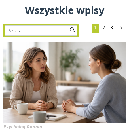
Wszystkie wpisy
1
2
3
→
Psycholog Radom