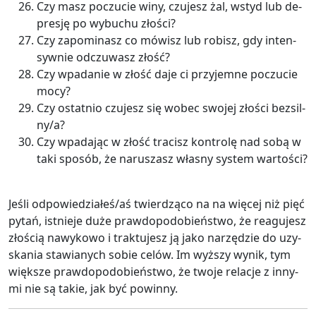
Czy masz po­czu­cie winy, czu­jesz żal, wstyd lub de­
pre­sję po wy­bu­chu zło­ści?
Czy za­po­mi­nasz co mó­wisz lub ro­bisz, gdy in­ten­
syw­nie od­czu­wasz złość?
Czy wpa­da­nie w złość daje ci przy­jem­ne po­czu­cie
mocy?
Czy ostat­nio czu­jesz się wobec swo­jej zło­ści bez­sil­
ny/a?
Czy wpa­da­jąc w złość tra­cisz kon­tro­lę nad sobą w
taki spo­sób, że na­ru­szasz wła­sny sys­tem war­to­ści?
Jeśli od­po­wie­dzia­łeś/aś twier­dzą­co na na wię­cej niż pięć
pytań, ist­nie­je duże praw­do­po­do­bień­stwo, że re­agu­jesz
zło­ścią na­wy­ko­wo i trak­tu­jesz ją jako na­rzę­dzie do uzy­
ska­nia sta­wia­nych sobie celów. Im wyż­szy wynik, tym
więk­sze praw­do­po­do­bień­stwo, że twoje re­la­cje z in­ny­
mi nie są takie, jak być po­win­ny.