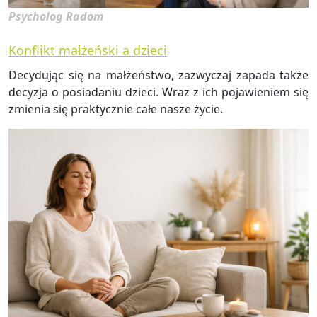
Psycholog Radom
Konflikt małżeński a dzieci
De­cy­du­jąc się na mał­żeń­stwo, za­zwy­czaj za­pa­da także
de­cy­zja o po­sia­da­niu dzie­ci. Wraz z ich po­ja­wie­niem się
zmie­nia się prak­tycz­nie całe nasze życie.