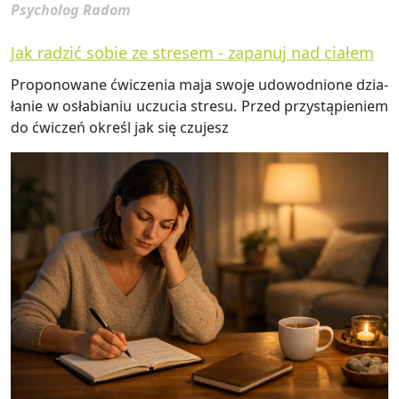
Psycholog Radom
Jak radzić sobie ze stresem - zapanuj nad ciałem
Pro­po­no­wa­ne ćwi­cze­nia maja swoje udo­wod­nio­ne dzia­
ła­nie w osła­bia­niu uczu­cia stre­su. Przed przy­stą­pie­niem
do ćwi­czeń określ jak się czu­jesz