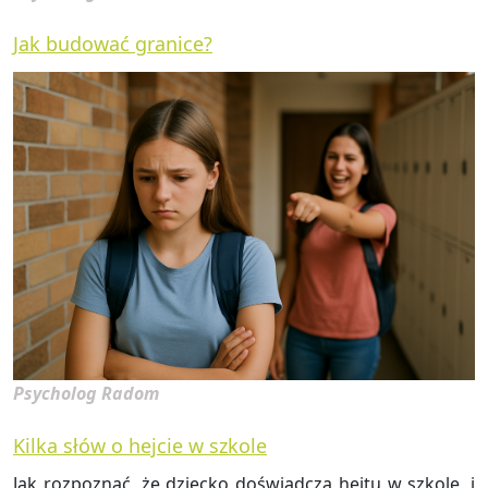
Jak budować granice?
Psycholog Radom
Kilka słów o hejcie w szkole
Jak roz­po­znać, że dziec­ko do­świad­cza hejtu w szko­le, i