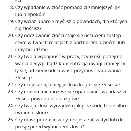
ści?
Czy wpa­da­nie w złość po­ma­ga ci zmniej­szyć lęk
lub nie­po­kój?
Czy wciąż upar­cie my­ślisz o po­wo­dach, dla któ­rych
się zło­ścisz?
Czy od­czu­wa­nie zło­ści staje się uczu­ciem za­stęp­
czym w two­ich re­la­cjach z part­ne­rem, dzieć­mi lub
in­ny­mi ludź­mi?
Czy twoja wy­daj­ność w pracy, szyb­kość po­dej­mo­
wa­nia de­cy­zji, bądź kon­cen­tra­cja uwagi zmniej­szy­
ły się, od kiedy od­czu­wasz przy­mus re­ago­wa­nia
zło­ścią?
Czy czu­jesz się le­piej, jeśli na kogoś się zło­ścisz?
Czy cza­sem nie mo­żesz się opa­no­wać i wpa­dasz w
złość z po­wo­du dro­bia­zgów?
Czy twoja złość wy­rzą­dzi­ła jakąś szko­dę tobie albo
twoim bli­skim?
Czy masz po­czu­cie winy, czu­jesz żal, wstyd lub de­
pre­sję przed wy­bu­chem zło­ści?