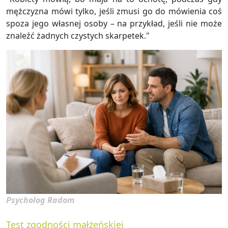
męż­czy­zna mówi tylko, jeśli zmusi go do mó­wie­nia coś
spoza jego wła­snej osoby – na przy­kład, jeśli nie może
zna­leźć żad­nych czy­stych skar­pe­tek."
Psycholog Radom
Test zgodności małżeńskiej