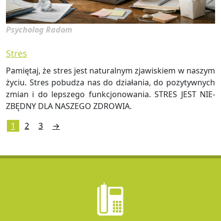
Psycholog Radom
Stres
Pa­mię­taj, że stres jest na­tu­ral­nym zja­wi­skiem w na­szym
życiu. Stres po­bu­dza nas do dzia­ła­nia, do po­zy­tyw­nych
zmian i do lep­sze­go funk­cjo­no­wa­nia. STRES JEST NIE­
ZBĘD­NY DLA NA­SZE­GO ZDRO­WIA.
1
2
3
→