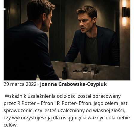
29 marca 2022 ·
Joanna Grabowska-Osypiuk
Wskaź­nik uza­leż­nie­nia od zło­ści zo­stał opra­co­wa­ny
przez R.Pot­ter – Efron i P. Potter-​ Efron. Jego celem jest
spraw­dze­nie, czy je­steś uza­leż­nio­ny od wła­snej zło­ści,
czy wy­ko­rzy­stu­jesz ją dla osią­gnię­cia waż­nych dla cie­bie
celów.